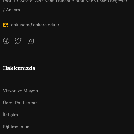
Prof. Dr. Şevket Aziz Kansu Binası B Blok Kat:5 06560 Beşevler
/ Ankara
ankusem@ankara.edu.tr
Hakkımızda
Vizyon ve Misyon
Ücret Politikamız
İletişim
Eğitimci olun!