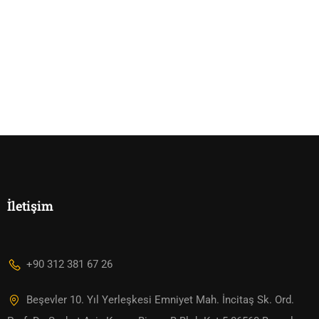
İletişim
+90 312 381 67 26
Beşevler 10. Yıl Yerleşkesi Emniyet Mah. İncitaş Sk. Ord.