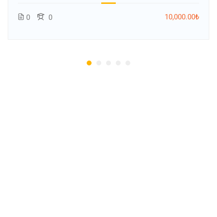
10,000.00₺
0
0