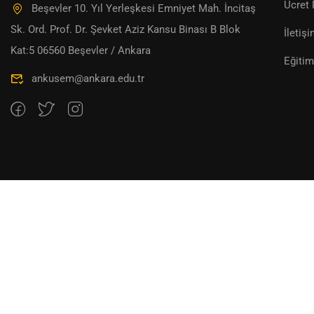
Ücret 
Beşevler 10. Yıl Yerleşkesi Emniyet Mah. İncitaş
Sk. Ord. Prof. Dr. Şevket Aziz Kansu Binası B Blok
İletiş
Kat:5 06560 Beşevler / Ankara
Eğitim
ankusem@ankara.edu.tr