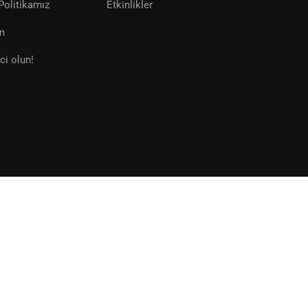
Politikamız
Etkinlikler
im
BAŞVURU YAP
ci olun!