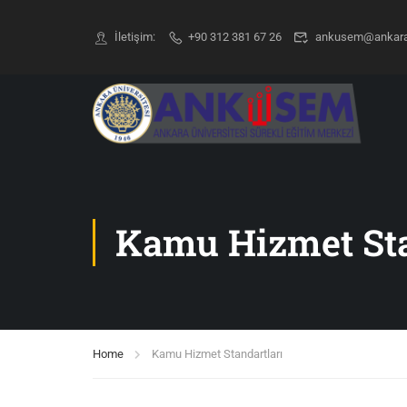
İletişim:
+90 312 381 67 26
ankusem@ankara.
Kamu Hizmet Sta
Home
Kamu Hizmet Standartları