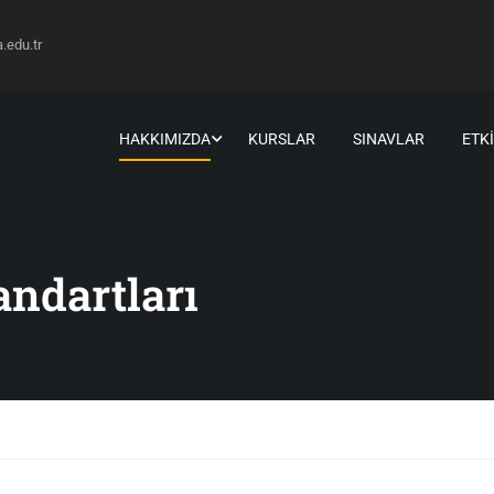
edu.tr
HAKKIMIZDA
KURSLAR
SINAVLAR
ETK
ndartları