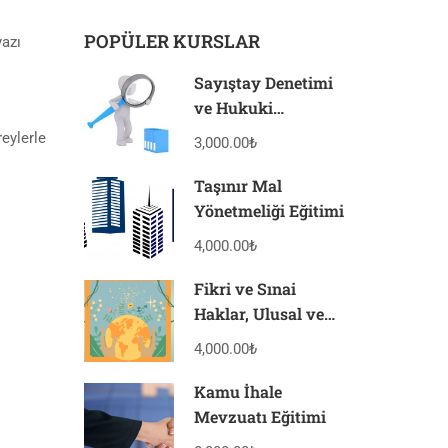
POPÜLER KURSLAR
yazı
Sayıştay Denetimi
ve Hukuki
Sonuçları Eğitimi
reylerle
3,000.00₺
Taşınır Mal
Yönetmeliği Eğitimi
4,000.00₺
Fikri ve Sınai
Haklar, Ulusal ve
Uluslararası
4,000.00₺
Uygulamalar
Eğitimi
Kamu İhale
Mevzuatı Eğitimi