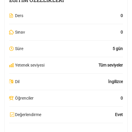
Ders
0
Sınav
0
Süre
5 gün
Yetenek seviyesi
Tüm seviyeler
Dil
İngilizce
Öğrenciler
0
Değerlendirme
Evet