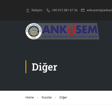
İletişim:
+90 312 381 67 26
ankusem@ankara.
Diğer
Home
Kurslar
Diğer