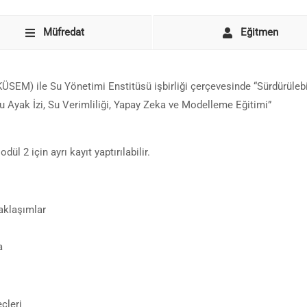
Müfredat
Eğitmen
ÜSEM) ile Su Yönetimi Enstitüsü işbirliği çerçevesinde “Sürdürülebi
u Ayak İzi, Su Verimliliği, Yapay Zeka ve Modelleme Eğitimi”
l 2 için ayrı kayıt yaptırılabilir.
yaklaşımlar
a
çleri