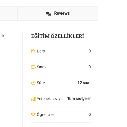
Reviews
EĞITIM ÖZELLIKLERI
lir
Ders
0
Sınav
0
Süre
12 saat
Yetenek seviyesi
Tüm seviyeler
Öğrenciler
0