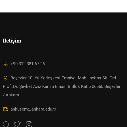
İletişim
+90 312 381 67 26
Beşevler 10. Yıl Yerleşkesi Emniyet Mah. İncitaş Sk. Ord.
Prof. Dr. Şevket Aziz Kansu Binası B Blok Kat:5 06560 Beşevler
/ Ankara
ankusem@ankara.edu.tr