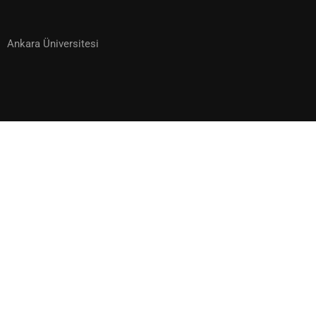
Ankara Üniversitesi
EĞITMENLERIMIZDEN BIRI OLMAK
ISTER MISINIZ?