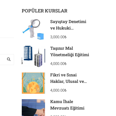
POPÜLER KURSLAR
Sayıştay Denetimi
ve Hukuki
Sonuçları Eğitimi
3,000.00₺
Taşınır Mal
Yönetmeliği Eğitimi
4,000.00₺
Fikri ve Sınai
Haklar, Ulusal ve
Uluslararası
4,000.00₺
Uygulamalar
Eğitimi
Kamu İhale
Mevzuatı Eğitimi