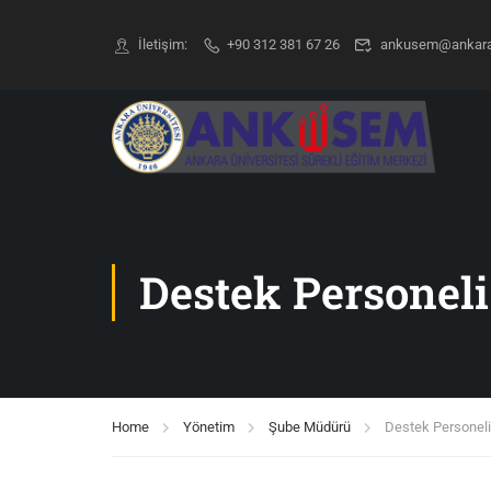
İletişim:
+90 312 381 67 26
ankusem@ankara.
Destek Personeli
Home
Yönetim
Şube Müdürü
Destek Personeli