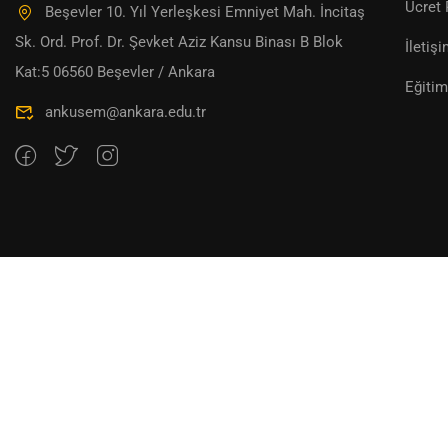
Ücret 
Beşevler 10. Yıl Yerleşkesi Emniyet Mah. İncitaş
Sk. Ord. Prof. Dr. Şevket Aziz Kansu Binası B Blok
İletiş
Kat:5 06560 Beşevler / Ankara
Eğitim
ankusem@ankara.edu.tr