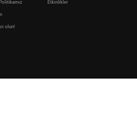
Politikamız
Etkinlikler
im
BAŞVURU YAP
ci olun!