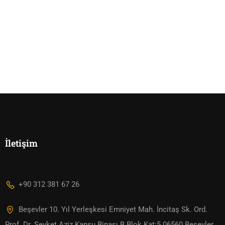
İletişim
+90 312 381 67 26
Beşevler 10. Yıl Yerleşkesi Emniyet Mah. İncitaş Sk. Ord.
Prof. Dr. Şevket Aziz Kansu Binası B Blok Kat:5 06560 Beşevler