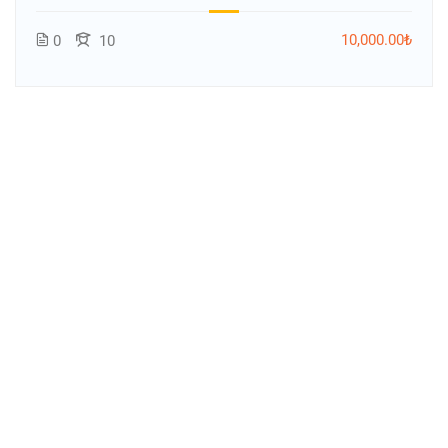
10,000.00₺
0
10